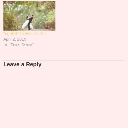
d
o
d
n
d
d
চুপ থাকে না সে। ২০ টা বছর…
o
w
o
d
o
o
w
)
w
o
w
w
)
)
w
)
)
)
কিছু ভালোবাসায় মিলন হতে নেই।
April 2, 2019
In "True Story"
Leave a Reply