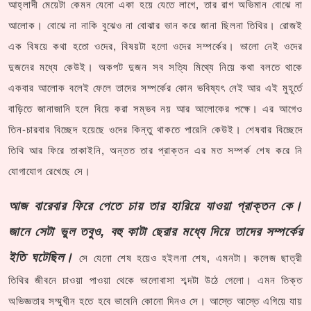
আহ্লাদী মেয়েটা কেমন যেনো একা হয়ে যেতে লাগে, তার রাগ অভিমান বোঝে না
আলোক। বোঝে না নাকি বুঝেও না বোঝার ভান করে জানা ছিলনা তিথির। রোজই
এক বিষয়ে কথা হতো ওদের, বিষয়টা হলো ওদের সম্পর্কের। ভালো নেই ওদের
দুজনের মধ্যে কেউই। অকপট দুজন সব সত্যি মিথ্যে নিয়ে কথা বলতে থাকে
একবার আলোক বলেই ফেলে তাদের সম্পর্কের কোন ভবিষ্যৎ নেই আর এই মুহূর্তে
বাড়িতে জানাজানি হলে বিয়ে করা সম্ভব নয় আর আলোকের পক্ষে। এর আগেও
তিন-চারবার বিচ্ছেদ হয়েছে ওদের কিন্তু থাকতে পারেনি কেউই। শেষবার বিচ্ছেদে
তিথি আর ফিরে তাকাইনি, অন্তত তার প্রাক্তন এর মত সম্পর্ক শেষ করে নি
যোগাযোগ রেখেছে সে।
আজ বারেবার ফিরে পেতে চায় তার হারিয়ে যাওয়া প্রাক্তন কে।
জানে সেটা ভুল তবুও, বহু কাটা ছেরার মধ্যে দিয়ে তাদের সম্পর্কের
ইতি ঘটেছিল।
সে যেনো শেষ হয়েও হইলনা শেষ, এমনটা। কলেজ ছাত্রী
তিথির জীবনে চাওয়া পাওয়া থেকে ভালোবাসা শব্দটা উঠে গেলো। এমন তিক্ত
অভিজ্ঞতার সম্মুখীন হতে হবে ভাবেনি কোনো দিনও সে। আস্তে আস্তে এগিয়ে যায়