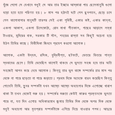
খুঁজে পেলো সে যেখানে শুধুই সে আর তার ইচ্ছার আস্কারা পায় ছেলেমানুষি গুলো
বড়ো হতে হতে পরিণত হয়। ৮ মাস পর হঠাৎই ঘটে গেল ছন্দপতন, ছেড়ে চলে
গেল ভালোবাসার মানুষটি তারপর সেই একা পৃথিবী, একার কষ্ট, একার কান্না,
একলা আকাশ, একলা চিলেকোঠা, রোদ মাখা শীতকাল, গাছের আড়ালে লম্বা
টাওয়ার, মন্দিরের বাক, সরকার টি স্টল, শহরের রাস্তা সব কিছুই অচেনা হয়ে
উঠল তিথির কাছে। বিভীষিকা জিবনে প্রবেশ করলো আলোক।
আলোক, একটা উদ্যম, রসিক, বুদ্ধিদীপ্ত, ছটফটে, ভেতরে ভিতরে শান্ত
স্বভাবের ছেলে। তিথি ভেবেছিল ভালোই থাকবে সে ভুলতে সহজ হবে তার অতি
সহজেই আপন করে নেবে আলোক। কিন্তু তার ভুল ভাঙ্গে সম্পর্কের চার মাস পর
থেকে না পারে ছাড়তে না পারে জড়াতে। প্রথম দিকে অনেকে বারন করেছিল কিন্তু
শোনেনি তিথি, সুন্দর সম্পর্কটা যখন আস্তে আস্তে অবহেলার দিকে এগোচ্ছে খারাপ
থাকা টা তখন থেকেই শুরু হয়। সম্পর্কের শুরুতে কেউই কারুর প্রক্তনকে ভুলতে
পারে না, যত দিন এগোয় অধিকারবোধ জন্মায় তিথির দিক থেকে অপর দিক থেকে
শুধুই অবহেলা আর মৃতপ্রায় সম্পর্কটাকে এগিয়ে নিয়ে যাওয়ার শপথ। আদুরে