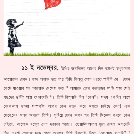
১১ ই নভেম্বর,
তিথির জন্মদিনের আগের দিন হঠাৎই দুপুরবেলা
আলোকের ফোন। বড্ড অবাক হয়ে যায় তিথি কিন্তু ফোন ধরতে পারিনি সে। ফোন
কেটে যাওয়ার পর আলোক মেসেজ করে ” আমাকে তোর কলেজের শাড়ি পড়া সেই
পছন্দের ছবিটা পাঠা তাড়াতাড়ি “। তিথি রিপ্লাই দিল “কেন”। সদ্য একদিন আগে
ব্রেকআপ হওয়া সম্পর্কটা আবার কেন নতুন করে জগতে চাইছে কেন! এক
সেকেন্ডের জন্য ভাবলো তিথি। ঘুরিয়ে ফোন করার পর তিথি জিজ্ঞেস করলে কেন
চাইছে, আলোক বল্লো দেনা দরকার আছে। হোয়াটসঅ্যাপ খুলে দেখল অলরেডি
তিন চারটে মেসেজ ঢুকে গেছে তারপর তিথি রিপ্লাই দিলো “কোলাজ বানাবি? ”